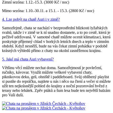
Zimní sezóna: 1.12.-15.3. (3000 Kč / noc)
Mimo sezóna: 1.10.-30.11. a 15.1. - 15.3. (2800 Kč / noc)
4. Lze pobýt na chatě Auri i v zimě?
Samozřejmě, chata se nachází v bezprostřední blízkosti lyžařských
svahů, takže i v zimě se k ní snadno dostanete, a to po cestě, která je
pečlivě udržovaná. V samotné chatě můžete ocenit klimatizaci, která
poskytuje příjemný chlad v horkých letních dnech a teplo v zimním
období. Když nesněží, bude na vás čekat zimní pohádka v podobě
krásných výhledů přímo z chaty na okolní zasněženou krajinu.
5. Jaké má chata Auri vybavení?
Většinu věcí můžete nechat doma. Samozřejmostí je povlečení,
ručníky, kávovar. Využít můžete veškeré vybavení chaty,
piknikovou deku, gril, ohniště i paddleboard. Svůj oblíbený playlist
si pustíte do repráčku, najdete u nás i něco na čtení a večer si můžete
užít ten nejkrásnější pohled do krajiny a noční pozorování hvězd z
terasy nebo lehátek. Zpěv ptáků a šum lesa bude ten největší balzám
pro Vaši duši.