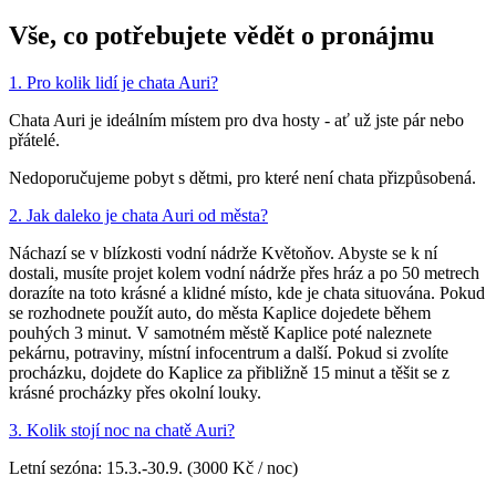
Vše, co potřebujete vědět o pronájmu
1. Pro kolik lidí je chata Auri?
Chata Auri je ideálním místem pro dva hosty - ať už jste pár nebo
přátelé.
Nedoporučujeme pobyt s dětmi, pro které není chata přizpůsobená.
2. Jak daleko je chata Auri od města?
Náchazí se v blízkosti vodní nádrže Květoňov. Abyste se k ní
dostali, musíte projet kolem vodní nádrže přes hráz a po 50 metrech
dorazíte na toto krásné a klidné místo, kde je chata situována. Pokud
se rozhodnete použít auto, do města Kaplice dojedete během
pouhých 3 minut. V samotném městě Kaplice poté naleznete
pekárnu, potraviny, místní infocentrum a další. Pokud si zvolíte
procházku, dojdete do Kaplice za přibližně 15 minut a těšit se z
krásné procházky přes okolní louky.
3. Kolik stojí noc na chatě Auri?
Letní sezóna: 15.3.-30.9. (3000 Kč / noc)