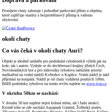
Doprava a parkování
Pronájem chaty zahrnuje i pohodlné parkování přímo u objektu,
které zajišťuje snadný a bezproblémový přístup k vašemu
ubytování.
okolí chaty
Co vás čeká v okolí chaty Auri?
Objekt je ideálně umístěn pro podnikání celodenních výletů jak na
kole, tak i autem. Vydejte se do dechberoucí krajiny jižních Čech,
Novohradských hor a pro milovníky rybolovu nabízíme jezerní
muškaření na vodní nádrži Květoňov u Kaplice. Vodní nádrž je také
příjemná na koupání. Nádrž je od chaty vzdálená pouhých 100m.
Bližší podmínky rybolovu na tomto revíru najdete na
www.jcus.cz
V okruhu 50km se nachází:
V dosahu 50 km najdete nejen krásná místa, ale i řadu atrakcí.
Kromě toho se zde nachází Aquapark Gmünd, Žofínský prales,
Zřícenina Sokolčí, Rozhledna Blansko, Klášter Vyšší Brod, Klášter