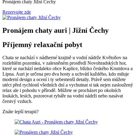
Pronájem chaty Jižní Čechy
Rezervujte zde
Pronájem chaty auri | Jižní Čechy
Příjemný relaxační pobyt
Chata se nachází v nádherné krajině u vodní nádrže Květoňov na
rozlehlém pozemku, v zalesněném prostředí Novohradských hor,
které se nachází nedaleko obce Kaplice, blízko českého Krumlova a
Lipna. Auri je určena pro dva hosty a uchvátí každého, kdo miluje
moderní design a ocení i ty sebemenší detaily. Právě sem můžete
utéct před rychlostí všedních dní a vychutnat si tak nejen zasloužený
relax ale i pohodu v přírodě. Můžete se procházet po okolních
loukách, lesích, pozorovat rybáře na vodní nádrži nebo nasávat
čerstvý vzduch.
Znáte lepší terapii?