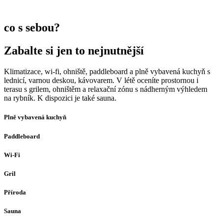
co s sebou?
Zabalte si jen to nejnutnější
Klimatizace, wi-fi, ohniště, paddleboard a plně vybavená kuchyň s
lednicí, varnou deskou, kávovarem. V létě oceníte prostornou i
terasu s grilem, ohništěm a relaxační zónu s nádherným výhledem
na rybník. K dispozici je také sauna.
Plně vybavená kuchyň
Paddleboard
Wi-Fi
Gril
Příroda
Sauna